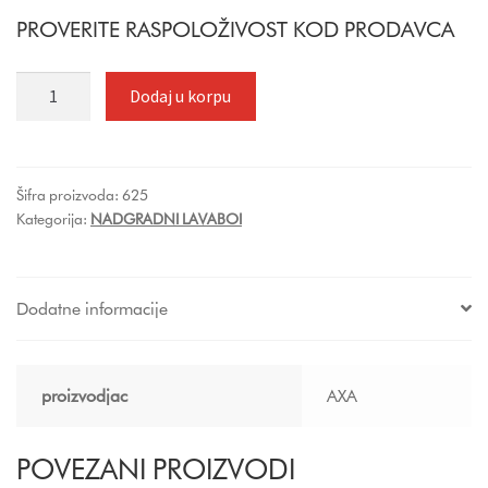
PROVERITE RASPOLOŽIVOST KOD PRODAVCA
AXA
Dodaj u korpu
DECUS
LAVABO
OVALNI
50x35
Šifra proizvoda:
625
Kategorija:
NADGRADNI LAVABOI
cm
CRNI
8510007
količina
Dodatne informacije
proizvodjac
AXA
POVEZANI PROIZVODI