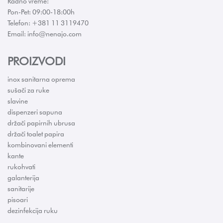
Radno vreme:
Pon-Pet: 09:00-18:00h
Telefon: +381 11 3119470
Email: info@nenajo.com
PROIZVODI
inox sanitarna oprema
sušači za ruke
slavine
dispenzeri sapuna
držači papirnih ubrusa
držači toalet papira
kombinovani elementi
kante
rukohvati
galanterija
sanitarije
pisoari
dezinfekcija ruku