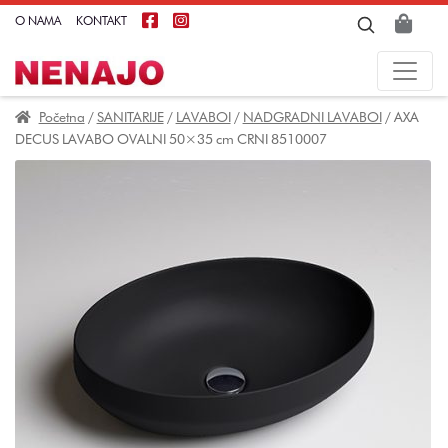
O NAMA
KONTAKT
Početna
/
SANITARIJE
/
LAVABOI
/
NADGRADNI LAVABOI
/ AXA
DECUS LAVABO OVALNI 50×35 cm CRNI 8510007